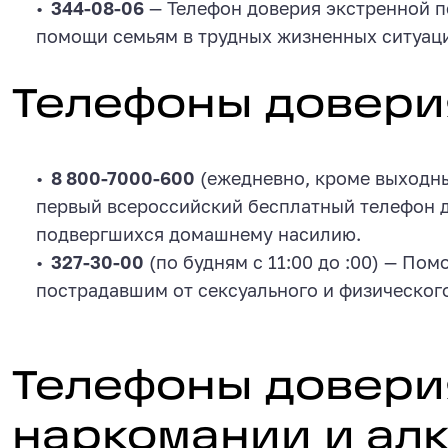
344-08-06
— Телефон доверия экстренной 
помощи семьям в трудных жизненных ситуаци
Телефоны доверия для жен
Телефоны довери
8 800-7000-600
(ежедневно, кроме выходных
первый всероссийский бесплатный телефон 
подвергшихся домашнему насилию.
327-30-00
(по будням с 11:00 до :00) — По
пострадавшим от сексуального и физическог
Телефоны доверия по вопро
Телефоны довери
наркомании и ал