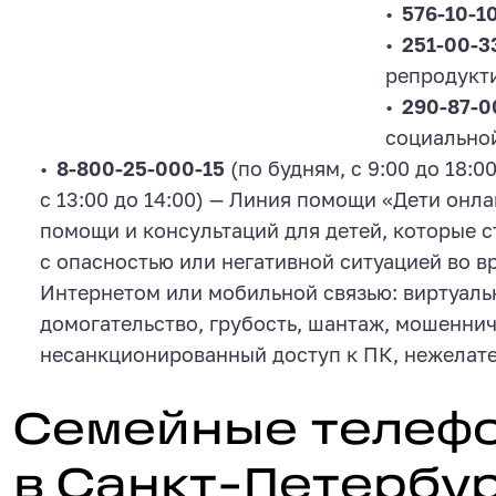
576-10-1
251-00-3
репродукти
290-87-
социальной
8-800-25-000-15
(по будням, с 9:00 до 18:
с 13:00 до 14:00) — Линия помощи «Дети онл
помощи и консультаций для детей, которые 
с опасностью или негативной ситуацией во в
Интернетом или мобильной связью: виртуаль
домогательство, грубость, шантаж, мошеннич
несанкционированный доступ к ПК, нежелател
Семейные телефоны доверия
Семейные телеф
в Санкт-Петербу