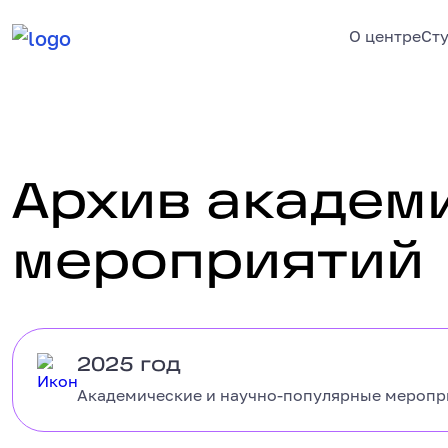
О центре
Ст
Архив академ
Архив академических мероп
мероприятий
2025 год
2025 год
Академические и научно-популярные меропри